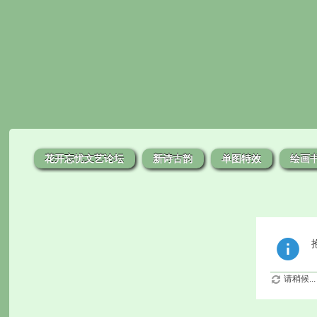
花开忘忧文艺论坛
新诗古韵
单图特效
绘画
请稍候...