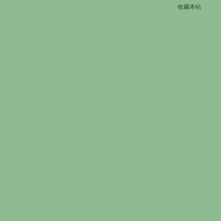
收藏本站
切
换
到
窄
版