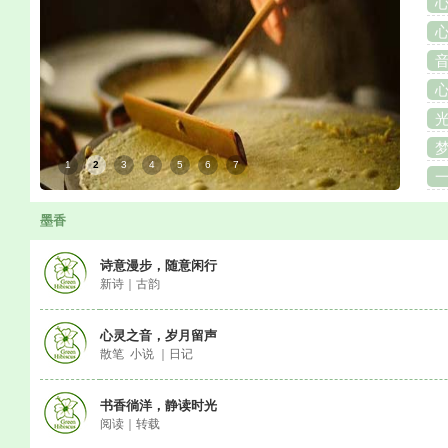
1
2
3
4
5
6
7
墨香
诗意漫步，随意闲行
新诗｜古韵
心灵之音，岁月留声
散笔 小说 ｜日记
书香徜洋，静读时光
阅读｜转载