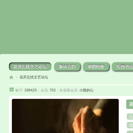
花开忘忧文艺论坛
新诗古韵
单图特效
绘画书法
»
花开忘忧文艺论坛
花
帖子:
189425
|
会员:
702
|
欢迎新会员:
小雨的心
开
忘
花
忧