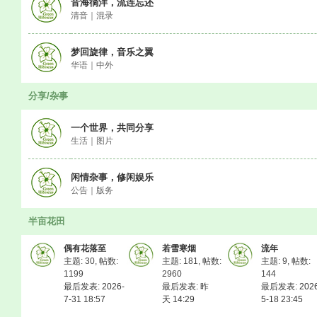
音海徜洋，流连忘还
清音｜混录
梦回旋律，音乐之翼
华语｜中外
分享/杂事
一个世界，共同分享
生活｜图片
闲情杂事，修闲娱乐
公告｜版务
半亩花田
偶有花落至
若雪寒烟
流年
主题: 30
,
帖数:
主题: 181
,
帖数:
主题: 9
,
帖数:
1199
2960
144
最后发表: 2026-
最后发表:
昨
最后发表: 2026
7-31 18:57
天 14:29
5-18 23:45