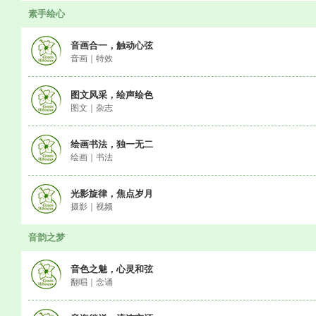
素手绘心
音画合一，触动心弦
音画｜特效
图文风采，绘声绘色
图文｜杂志
绘画书法，独一无二
绘画｜书法
光影旋律，焦点岁月
摄影｜视频
音韵之梦
音色之魅，心灵和弦
翻唱｜念诵