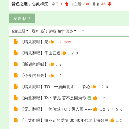
音色之魅，心灵和弦
今日:
1
|
主题:
730
|
排名:
45
发新帖
全部主题
最新
热门
热帖
精华
更多
【晴儿翻唱】笼
...
2
New
【晴儿翻唱】千山云遮
...
2
3
【断翅的蝴蝶】
...
2
【今夜的月亮】
...
2
【晴儿翻唱】TO：一鹿向北🎸——欢心
...
2
3
【向北翻唱】To：晴儿 若不是因为你
...
2
3
【无。翻唱】一笑倾城 TO：风入画 -----
...
2
3
4
5
6
【云裳翻唱】得不到的爱情 30-40年代老上海歌曲
...
2