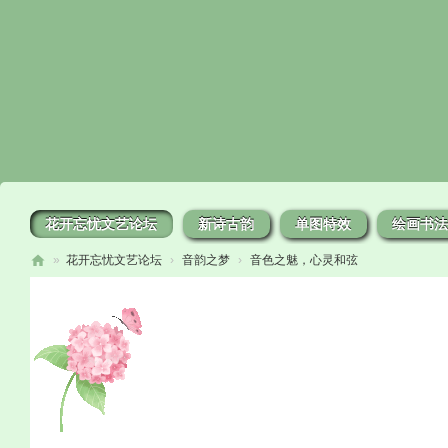
花开忘忧文艺论坛
新诗古韵
单图特效
绘画书法
»
花开忘忧文艺论坛
›
音韵之梦
›
音色之魅，心灵和弦
花
开
忘
忧