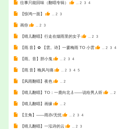
往事只能回味（翻唱专辑）
...
2
3
4
【惊鸿一面】
...
2
3
画你
...
2
3
【晴儿翻唱】行走在烟雨里的女子
...
2
3
【雨.音】✿ 【雲。诗】一霎梅雨 TO 小雲
...
2
3
4
【雨。音】胆小鬼
...
2
3
4
【雨.音】晚风与痛
...
2
3
4
5
【风雨翻唱】夜色
...
2
【晴儿翻唱】TO：一鹿向北🎸——说给男人听
...
2
【晴儿翻唱】画缘
...
2
【主角】——雨亦/无忧
...
2
3
4
【晴儿翻唱】一泓诗的云
...
2
3