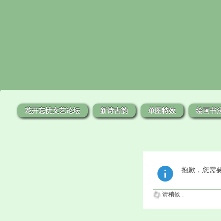
花开忘忧文艺论坛
新诗古韵
单图特效
绘画书
抱歉，您需
请稍候...