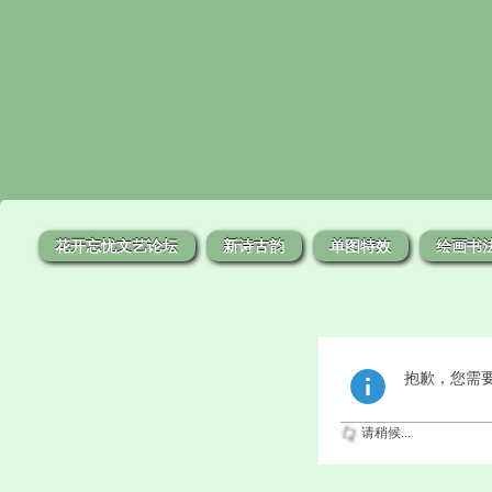
花开忘忧文艺论坛
新诗古韵
单图特效
绘画书
抱歉，您需
请稍候...