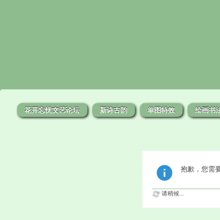
花开忘忧文艺论坛
新诗古韵
单图特效
绘画书
抱歉，您需
请稍候...