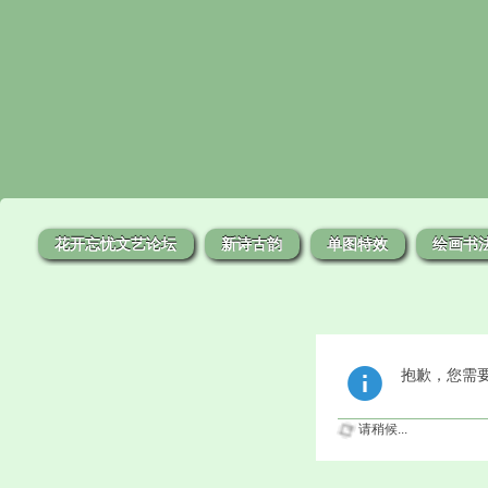
花开忘忧文艺论坛
新诗古韵
单图特效
绘画书
抱歉，您需
请稍候...