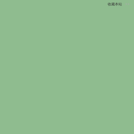
收藏本站
切
换
到
窄
版