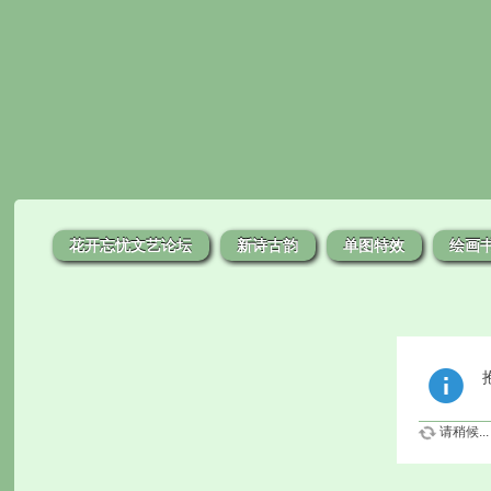
花开忘忧文艺论坛
新诗古韵
单图特效
绘画
请稍候...