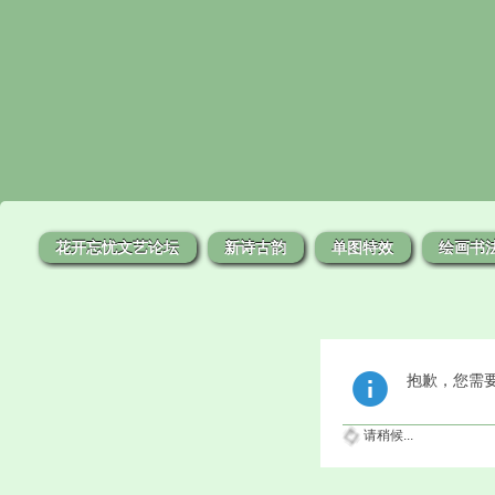
花开忘忧文艺论坛
新诗古韵
单图特效
绘画书
抱歉，您需
请稍候...