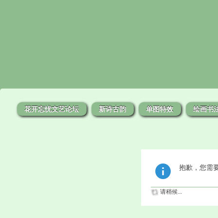
花开忘忧文艺论坛
新诗古韵
单图特效
绘画书
抱歉，您需
请稍候...