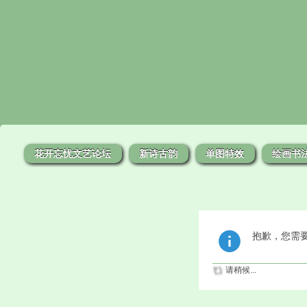
花开忘忧文艺论坛
新诗古韵
单图特效
绘画书
抱歉，您需
请稍候...