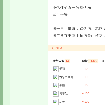
小伙伴们五一假期快乐
出行平安
图一早上锻炼，路边的小花感
图二放在书本上拍的是山楂花
评分
参与人数
13
威望
+1300
理
千羽
+ 100
愤怒的葡萄
+ 100
半盏
+ 100
简墨池
+ 100
枕云
+ 100