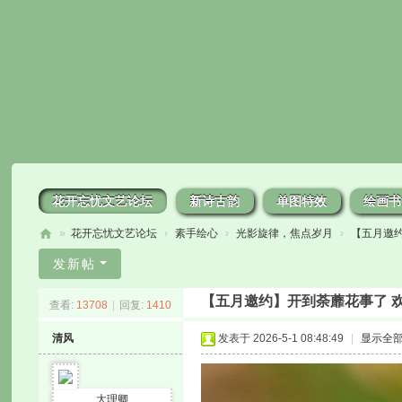
花开忘忧文艺论坛
新诗古韵
单图特效
绘画书
»
花开忘忧文艺论坛
›
素手绘心
›
光影旋律，焦点岁月
›
【五月邀约
花
发新帖
开
【五月邀约】开到荼蘼花事了 
查看:
13708
|
回复:
1410
忘
忧
清风
发表于 2026-5-1 08:48:49
|
显示全
大理卿