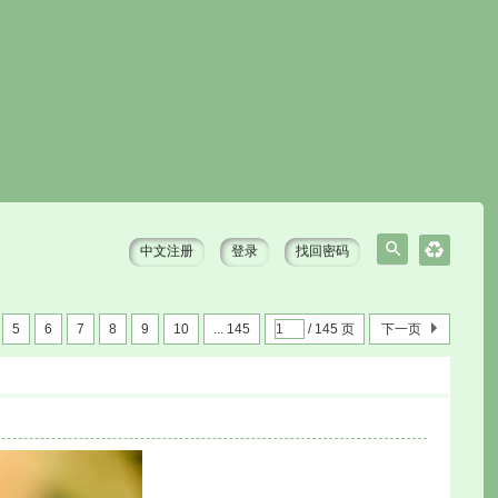
中文注册
登录
找回密码
搜
索
5
6
7
8
9
10
... 145
/ 145 页
下一页