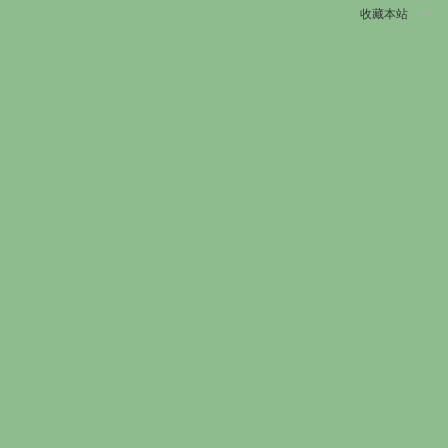
收藏本站
切
换
到
窄
版