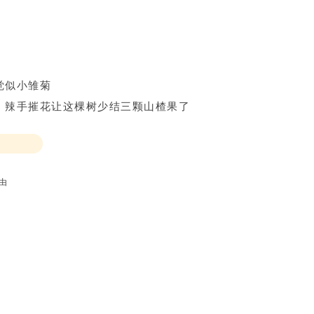
觉似小雏菊
，辣手摧花让这棵树少结三颗山楂果了
由