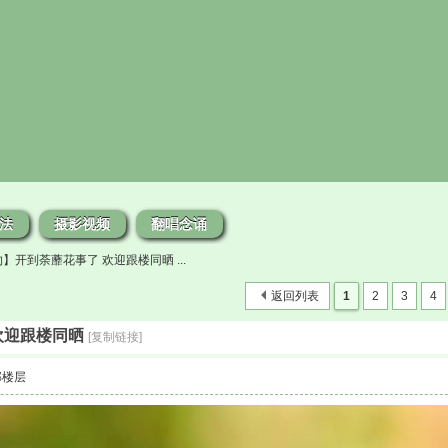
法
摄影视频
翻唱念诵
】开到荼蘼花事了 欢迎跟楼同晒 ...
返回列表
1
2
3
4
欢迎跟楼同晒
[复制链接]
部楼层