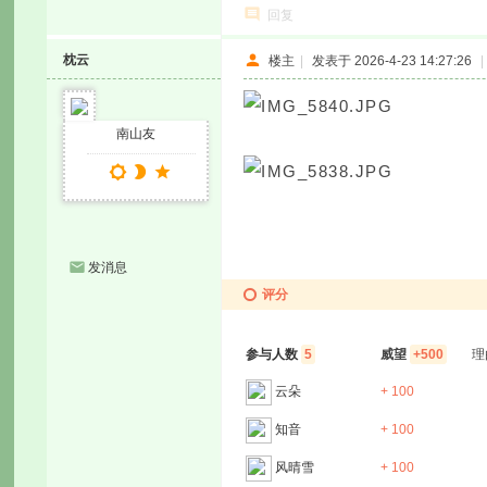
回复
枕云
楼主
|
发表于 2026-4-23 14:27:26
|
南山友
发消息
评分
参与人数
5
威望
+500
理
云朵
+ 100
知音
+ 100
风晴雪
+ 100