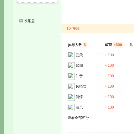
发消息
评分
参与人数
6
威望
+600
理
云朵
+ 100
如胭
+ 100
知音
+ 100
风晴雪
+ 100
简憶
+ 100
清风
+ 100
查看全部评分