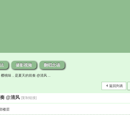
法
摄影视频
翻唱念诵
樱桃味，是夏天的前奏 @清风 ...
返回列表
奏 @清风
[复制链接]
部楼层