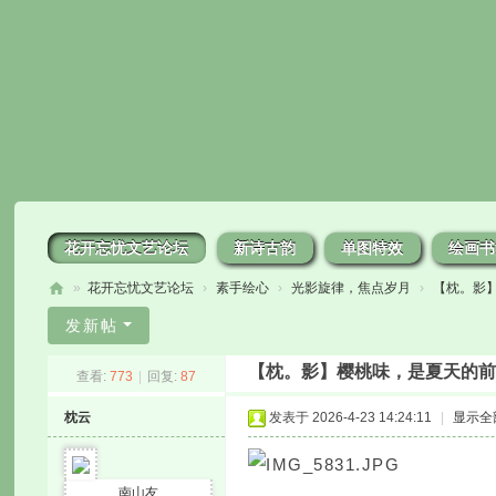
花开忘忧文艺论坛
新诗古韵
单图特效
绘画书
»
花开忘忧文艺论坛
›
素手绘心
›
光影旋律，焦点岁月
›
【枕。影】
花
发新帖
开
【枕。影】樱桃味，是夏天的前
查看:
773
|
回复:
87
忘
忧
枕云
发表于 2026-4-23 14:24:11
|
显示全
南山友