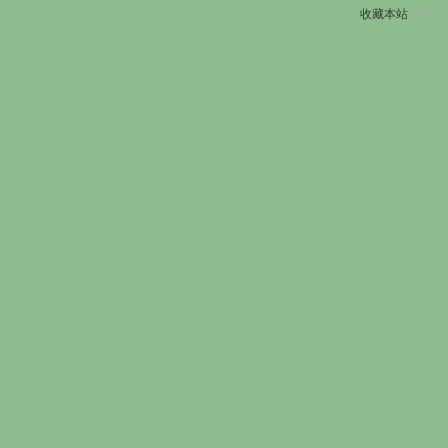
收藏本站
切
换
到
窄
版