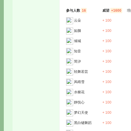
参与人数
16
威望
+1600
理
云朵
+ 100
如胭
+ 100
倾城
+ 100
知音
+ 100
简汐
+ 100
轻舞若芸
+ 100
风晴雪
+ 100
水榭花
+ 100
静悦心
+ 100
梦幻天使
+ 100
黑白键舞蹈
+ 100