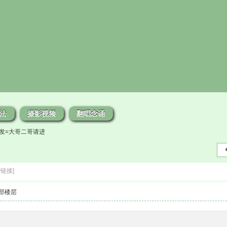
法
摄影视频
翻唱念诵
发=大哥二哥请进
制链接]
部楼层