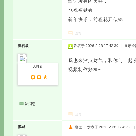
歌词所有的美好，
也祝福姑娘
新年快乐，前程花开似锦
回复
青石板
发表于 2026-2-28 17:42:30
|
显示全
我也来沾点财气，和你们一起
大理卿
视频制作好棒~
发消息
回复
倾城
楼主
|
发表于 2026-2-28 17:45:39
|