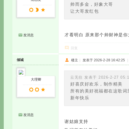
帅而多金，好象大哥
让大哥发红包
才看明白 原来那个帅财神是
发消息
回复
倾城
楼主
|
发表于 2026-2-28 16:42:25
|
云无往 发表于 2026-2-27 05:
大理卿
好喜庆好欢乐，制作精美
所有的美好祝福都在这歌词
新年快乐
发消息
谢姑娘支持