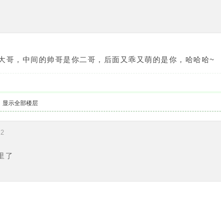
你大哥，中间的帅哥是你二哥，后面又乖又萌的是你，哈哈哈~
显示全部楼层
12
里了