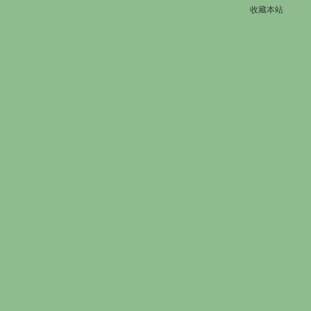
收藏本站
切
换
到
窄
版