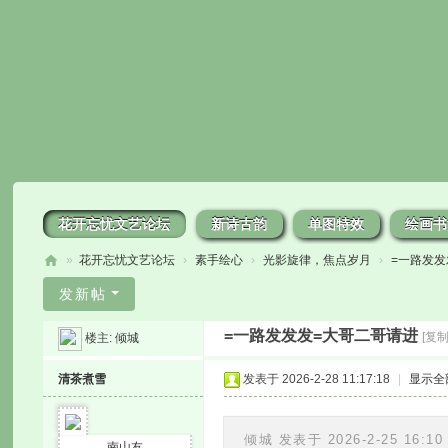
花开忘忧文艺论坛
新诗古韵
单图特效
绘画书
»
花开忘忧文艺论坛
›
素手绘心
›
光影旋律，焦点岁月
›
=一路发发
花
发新帖
开
=一路发发发=大哥二哥请进
[复
楼主:
倾城
忘
忧
清茶煮雪
发表于 2026-2-28 11:17:18
|
显示全
倾城 发表于 2026-2-25 16:10
南山友