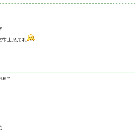
度
忘带上兄弟我
部楼层
花