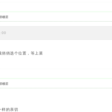
部楼层
:00
我俏俏选个位置，等上菜
部楼层
一样的亲切