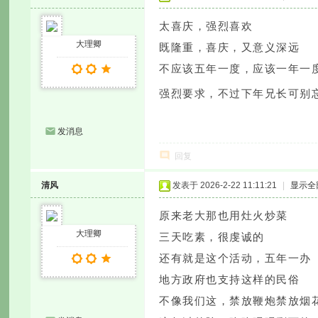
太喜庆，强烈喜欢
大理卿
既隆重，喜庆，又意义深远
不应该五年一度，应该一年一
强烈要求，不过下年兄长可别
发消息
回复
清风
发表于 2026-2-22 11:11:21
|
显示全
原来老大那也用灶火炒菜
大理卿
三天吃素，很虔诚的
还有就是这个活动，五年一办
地方政府也支持这样的民俗
不像我们这，禁放鞭炮禁放烟