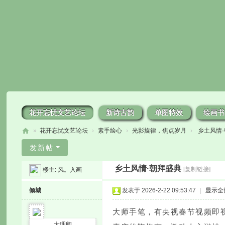
花开忘忧文艺论坛
新诗古韵
单图特效
绘画书
»
花开忘忧文艺论坛
›
素手绘心
›
光影旋律，焦点岁月
›
乡土风情
花
发新帖
开
乡土风情·朝拜盛典
[复制链接]
楼主:
风。入画
忘
忧
倾城
发表于 2026-2-22 09:53:47
|
显示全
大师手笔，有央视春节视频即
大理卿