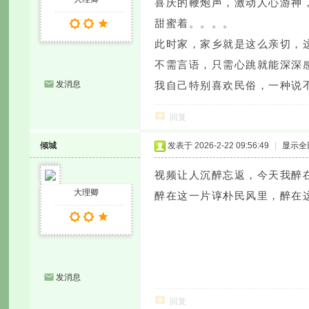
喜庆的鞭炮声，激动人心游神
甜蜜着。。。。
此时家，家乡就是这么亲切，
不需言语，只需心跳就能深深
发消息
我自己特别喜欢民俗，一种说
回复
倾城
发表于 2026-2-22 09:56:49
|
显示全
视频让人沉醉忘返，今天我醉
大理卿
醉在这一片谆朴民风里，醉在
发消息
回复