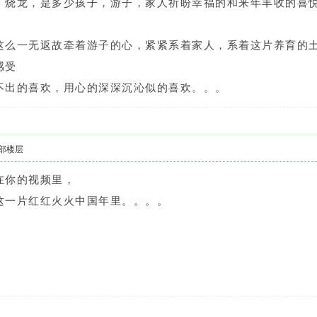
，烧龙，是多少孩子，游子，家人祈盼幸福的和来年丰收的喜
这么一无返故牵着游子的心，紧紧系着家人，系着这片养育的
感受
不出的喜欢，用心的深深沉沁似的喜欢。。。
部楼层
在你的视频里，
这一片红红火火中国年里。。。。