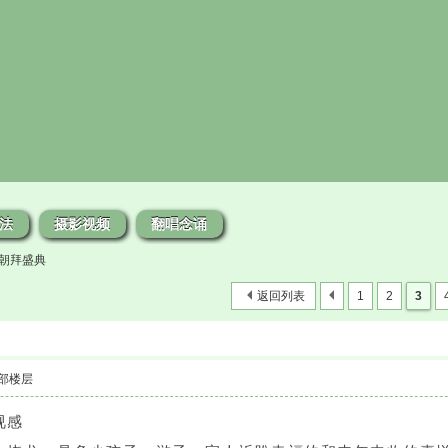
法
摄影视频
翻唱念诵
·朝拜盛典
返回列表
1
2
3
部楼层
视感