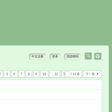
中文注册
登录
找回密码
搜
索
4
5
6
7
8
9
10
... 12
/ 12 页
下一页