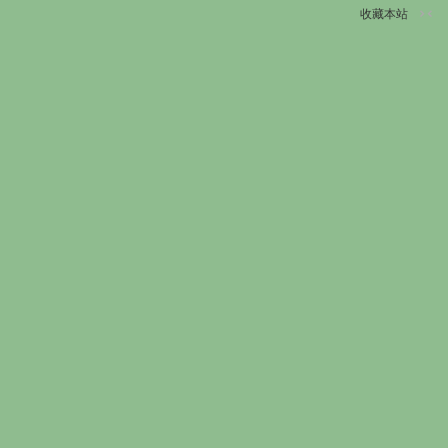
收藏本站
切
换
到
窄
版