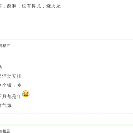
旗，醒狮，也有舞龙，烧火龙
部楼层
动
己活动安排
这个镇，乡
正月都是年
样气氛
部楼层