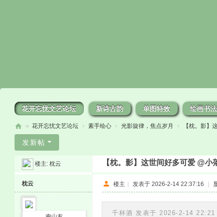
花开忘忧文艺论坛
新诗古韵
单图特效
绘画书法
»
花开忘忧文艺论坛
›
素手绘心
›
光影旋律，焦点岁月
›
【枕。影】这
花
发新帖
开
【枕。影】这世间好多可爱 @小
楼主:
枕云
忘
忧
枕云
楼主
|
发表于 2026-2-14 22:37:16
|
千杯酒 发表于 2026-2-14 22:21
南山友