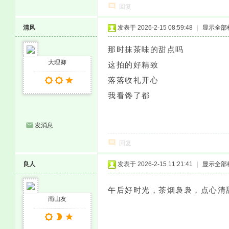
回复
清风
发表于 2026-2-15 08:59:48
|
显示全部
那时抹茶味的甜点吗
大理卿
这拍的好精致
落落收礼开心
我看馋了都
发消息
回复
良人
发表于 2026-2-15 11:21:41
|
显示全部
午后好时光，茶烟袅袅，点心清
南山友