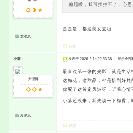
偏题啦，我可摆拍不了，心思
是是是，都追美女去啦
发消息
回复
小雲
发表于 2026-2-14 22:53:38
|
显示全部
最喜欢第一张的光影，就是生活
大理卿
这梅花，这甜品，都是恰到好处
你配了这首定风波呀，听着心情
小落还没来，我先嗅一下梅香，
发消息
回复