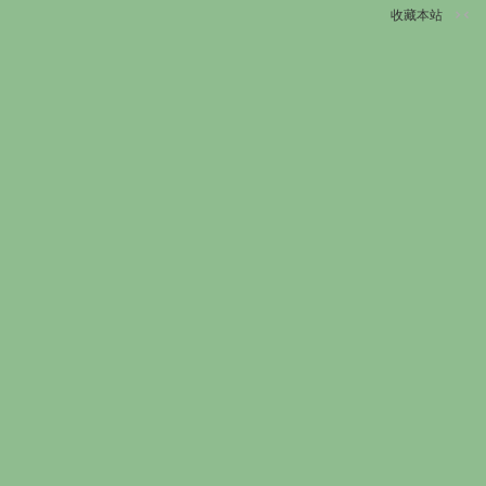
收藏本站
切
换
到
窄
版