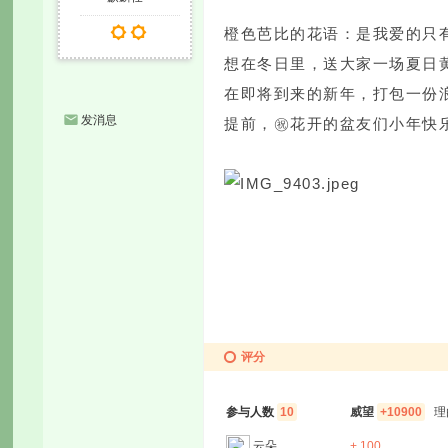
橙色芭比的花语：是我爱的只
想在冬日里，送大家一场夏日
在即将到来的新年，打包一份
发消息
提前，㊗️花开的盆友们小年快
评分
参与人数
10
威望
+10900
理
云朵
+ 100