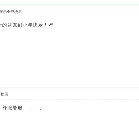
显示全部楼层
开的盆友们小年快乐！🎆
部楼层
。舒服舒服，，，，