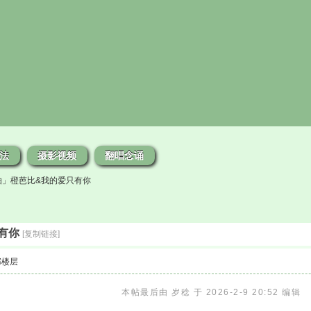
法
摄影视频
翻唱念诵
拍」橙芭比&我的爱只有你
有你
[复制链接]
部楼层
本帖最后由 岁稔 于 2026-2-9 20:52 编辑