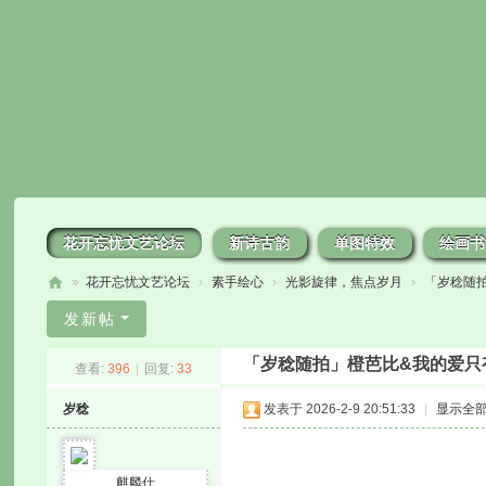
花开忘忧文艺论坛
新诗古韵
单图特效
绘画书
»
花开忘忧文艺论坛
›
素手绘心
›
光影旋律，焦点岁月
›
「岁稔随
花
发新帖
开
「岁稔随拍」橙芭比&我的爱只
查看:
396
|
回复:
33
忘
忧
岁稔
发表于 2026-2-9 20:51:33
|
显示全
麒麟仕