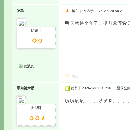
岁稔
楼主
|
发表于 2026-2-9 20:58:21
|
明天就是小年了，提前㊗️花🌺
麒麟仕
发消息
回复
黑白键舞蹈
发表于 2026-2-9 21:01:38
|
显示全
啧啧啧啧。。。沙发呀。。。
大理卿