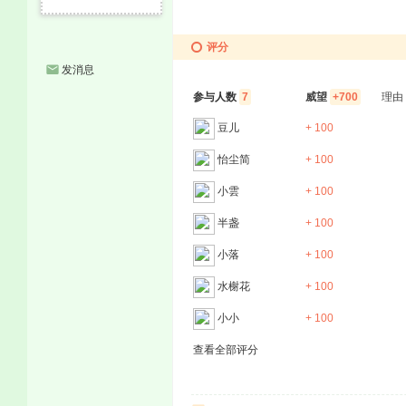
评分
发消息
参与人数
7
威望
+700
理由
豆儿
+ 100
怡尘简
+ 100
小雲
+ 100
半盏
+ 100
小落
+ 100
水榭花
+ 100
小小
+ 100
查看全部评分