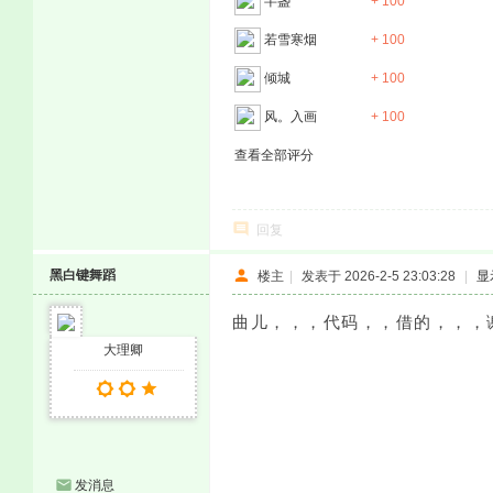
半盏
+ 100
若雪寒烟
+ 100
倾城
+ 100
风。入画
+ 100
查看全部评分
回复
黑白键舞蹈
楼主
|
发表于 2026-2-5 23:03:28
|
显
曲儿，，，代码，，借的，，，
大理卿
发消息