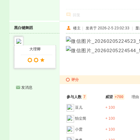
回复
黑白键舞蹈
楼主
|
发表于 2026-2-5 23:02:33
|
显
大理卿
评分
发消息
参与人数
7
威望
+700
理由
豆儿
+ 100
怡尘简
+ 100
小雲
+ 100