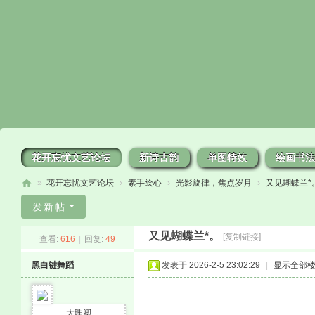
花开忘忧文艺论坛
新诗古韵
单图特效
绘画书法
»
花开忘忧文艺论坛
›
素手绘心
›
光影旋律，焦点岁月
›
又见蝴蝶兰*
花
发新帖
开
又见蝴蝶兰*。
[复制链接]
查看:
616
|
回复:
49
忘
忧
黑白键舞蹈
发表于 2026-2-5 23:02:29
|
显示全部
大理卿