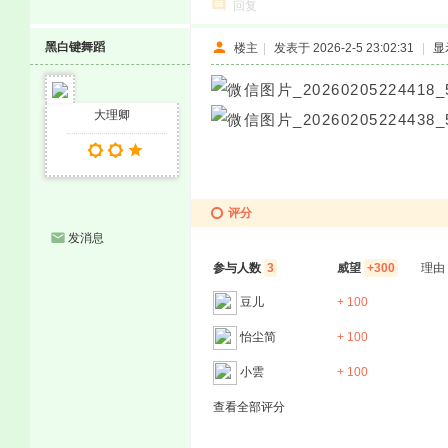
回复
黑白键舞蹈
楼主
|
发表于 2026-2-5 23:02:31
|
显
大理卿
评分
发消息
参与人数
3
威望
+300
理由
豆儿
+ 100
怡尘简
+ 100
小雲
+ 100
查看全部评分