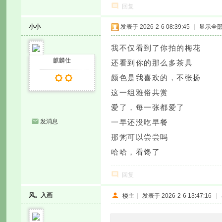
回复
小小
发表于 2026-2-6 08:39:45
|
显示全
我不仅看到了你拍的梅花
麒麟仕
还看到你的那么多茶具
颜色是我喜欢的，不张扬
这一组雅俗共赏
爱了，每一张都爱了
发消息
一早还没吃早餐
那粥可以尝尝吗
哈哈，看馋了
回复
风。入画
楼主
|
发表于 2026-2-6 13:47:16
|