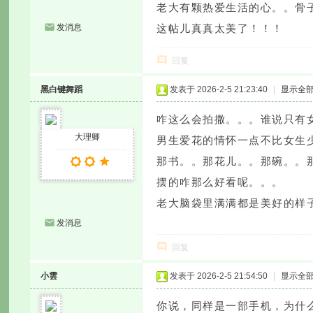
老大有颗热爱生活的心。。骨
发消息
这帖儿真真太美了！！！
回复
黑白键舞蹈
发表于 2026-2-5 21:23:40
|
显示全
咋这么会拍撒。。。谁说只有
大理卿
男生爱花的情怀一点不比女生
那书。。那花儿。。那碗。。
摆的咋那么好看呢。。。
老大脑袋里满满都是美好的样
发消息
回复
小雲
发表于 2026-2-5 21:54:50
|
显示全
你说，同样是一部手机，为什