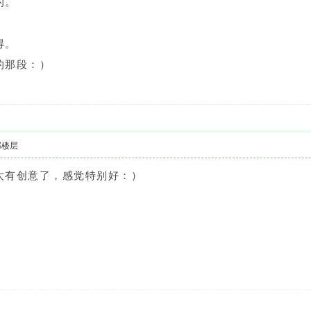
的。
得。
的那段：）
部楼层
太有创意了，感觉特别好：）