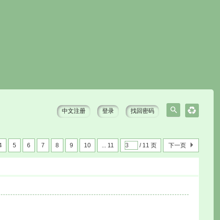
中文注册
登录
找回密码
搜
索
4
5
6
7
8
9
10
... 11
/ 11 页
下一页