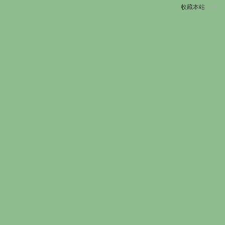
收藏本站
切
换
到
窄
版