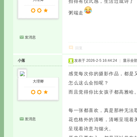
拍得有仪式感，生活过成诗了
粥端走
发消息
回复
小落
发表于 2026-2-5 16:44:24
|
显示全
感觉每次你的摄影作品，都是
大理卿
怎么这么会拍呢？
而且觉得你比女孩子都高雅哈
每一张都喜欢，真是那种无法
发消息
花也格外的清晰，清晰呈现着
呈现着诗意与烟火。