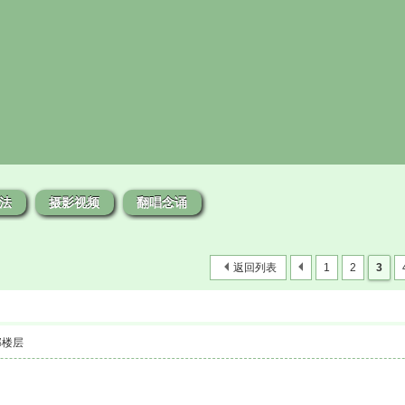
法
摄影视频
翻唱念诵
返回列表
1
2
3
部楼层