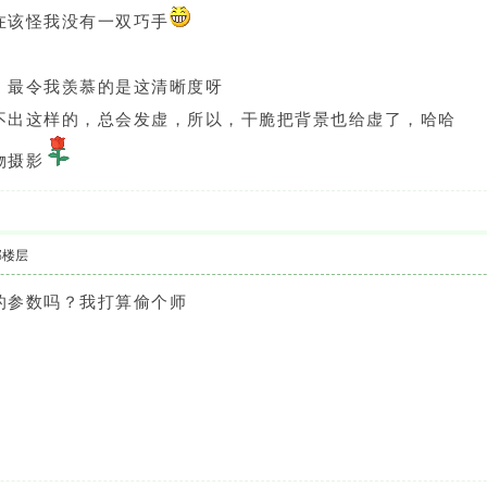
在该怪我没有一双巧手
，最令我羡慕的是这清晰度呀
不出这样的，总会发虚，所以，干脆把背景也给虚了，哈哈
物摄影
部楼层
的参数吗？我打算偷个师