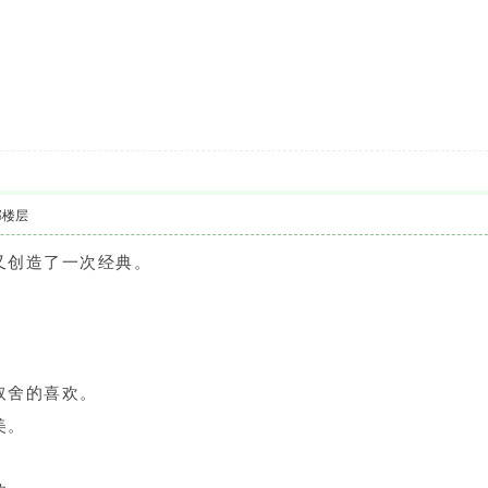
部楼层
又创造了一次经典。
。
取舍的喜欢。
美。