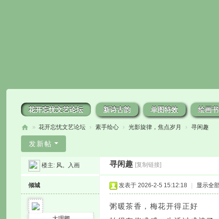
花开忘忧文艺论坛
新诗古韵
单图特效
绘画书
»
花开忘忧文艺论坛
›
素手绘心
›
光影旋律，焦点岁月
›
寻闲趣
花
发新帖
开
寻闲趣
[复制链接]
楼主:
风。入画
忘
忧
倾城
发表于 2026-2-5 15:12:18
|
显示全
粥暖茶香，梅花开得正好
大理卿