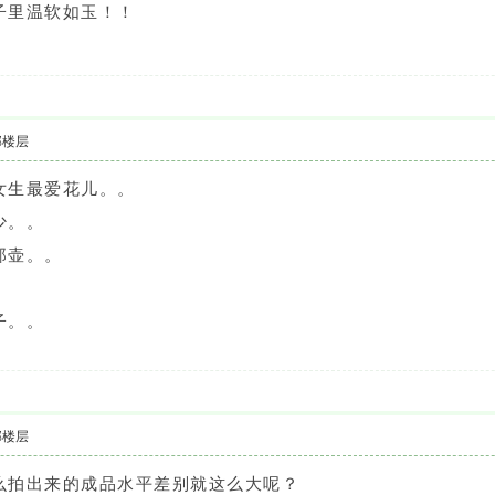
子里温软如玉！！
部楼层
女生最爱花儿。。
少。。
那壶。。
子。。
部楼层
么拍出来的成品水平差别就这么大呢？