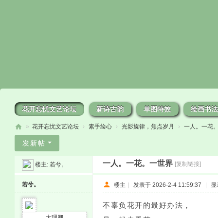
花开忘忧文艺论坛
新诗古韵
单图特效
绘画书法
»
花开忘忧文艺论坛
›
素手绘心
›
光影旋律，焦点岁月
›
一人。一花
花
发新帖
开
一人。一花。一世界
[复制链接]
楼主:
若兮。
忘
忧
若兮。
楼主
|
发表于 2026-2-4 11:59:37
|
显
不辜负花开的最好办法，
大理卿