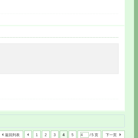
返回列表
1
2
3
4
5
/ 5 页
下一页