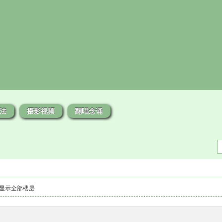
法
摄影视频
翻唱念诵
显示全部楼层
3