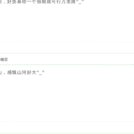
，好羡慕你一个假期就可行万里路^_^
部楼层
，感慨山河好大^_^