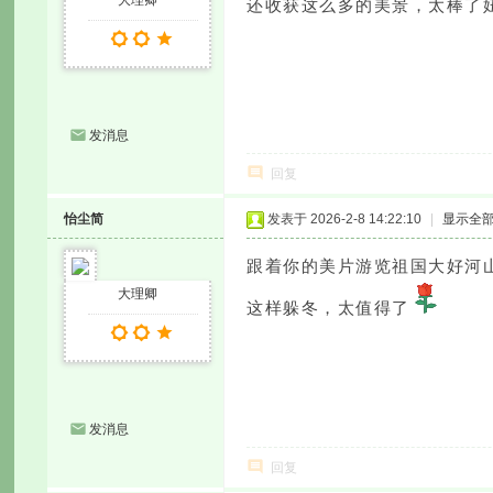
大理卿
还收获这么多的美景，太棒了妞
发消息
回复
怡尘简
发表于 2026-2-8 14:22:10
|
显示全
跟着你的美片游览祖国大好河山
大理卿
这样躲冬，太值得了
发消息
回复