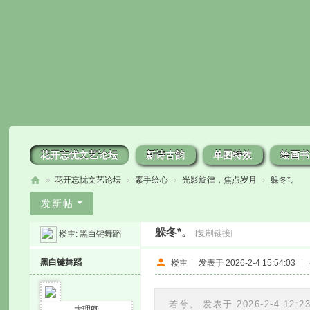
花开忘忧文艺论坛
新诗古韵
单图特效
绘画书
»
花开忘忧文艺论坛
›
素手绘心
›
光影旋律，焦点岁月
›
躲冬*。
花
发新帖
开
躲冬*。
[复制链接]
楼主:
黑白键舞蹈
忘
忧
黑白键舞蹈
楼主
|
发表于 2026-2-4 15:54:03
|
若兮。 发表于 2026-2-4 12:2
大理卿