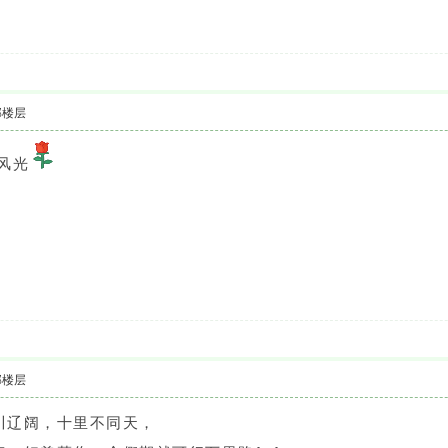
部楼层
风光
部楼层
川辽阔，十里不同天，