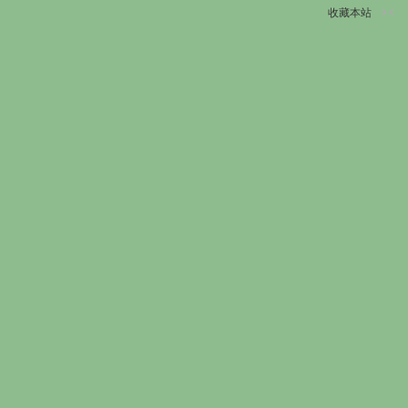
收藏本站
切
换
到
窄
版