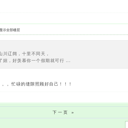
显示全部楼层
9
山川辽阔，十里不同天，
妞，好羡慕你一个假期就可行 ...
。。。忙碌的缝隙照顾好自己！！！
下一页 »