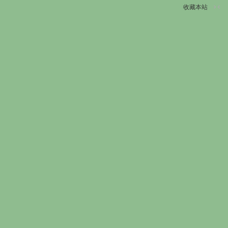
收藏本站
切
换
到
窄
版