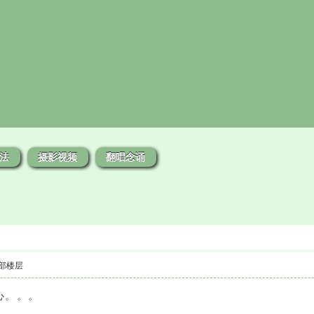
法
摄影视频
翻唱念诵
部楼层
心。。。