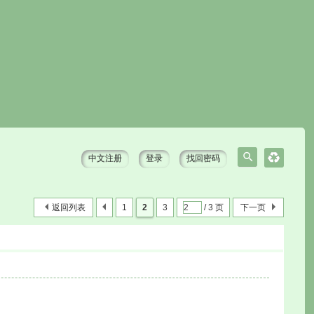
中文注册
登录
找回密码
搜
索
返回列表
1
2
3
/ 3 页
下一页