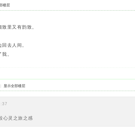
部楼层
细致里又有韵致。
边回去人间。
了我。
|
显示全部楼层
:37
段心灵之旅之感