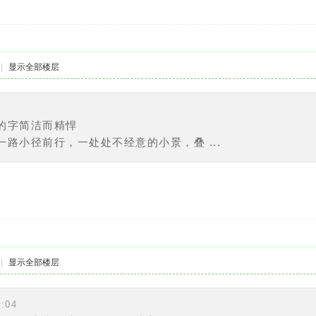
|
显示全部楼层
的字简洁而精悍
路小径前行，一处处不经意的小景，叠 ...
|
显示全部楼层
:04