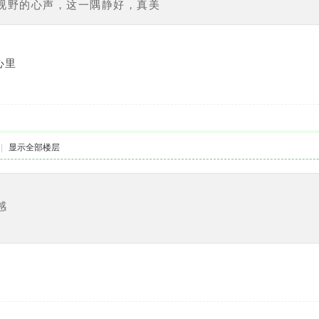
视野的心声，这一隅静好，真美
心里
|
显示全部楼层
感