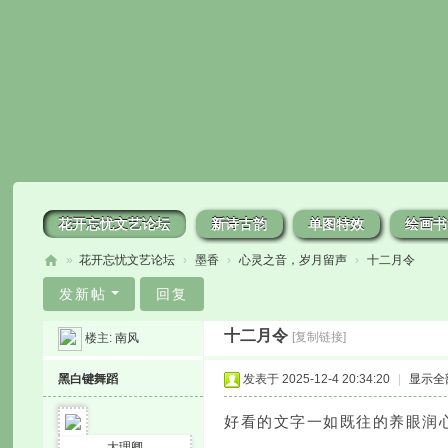
花开忘忧文艺论坛
新诗古韵
单图特效
绘画书
»
花开忘忧文艺论坛
›
墨香
›
心灵之音，岁月留声
›
十二月令
花
发新帖
回复
开
十二月令
[复制链接]
楼主:
南风
忘
忧
黑白键舞蹈
发表于 2025-12-4 20:34:20
|
显示全
好看的文字一如既往的养眼润
大理卿