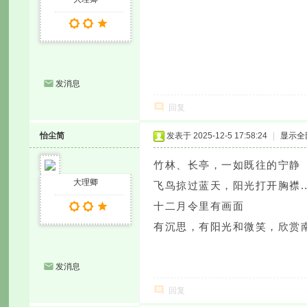
发消息
回复
怡尘简
发表于 2025-12-5 17:58:24
|
显示全
竹林、长亭，一如既往的宁静
大理卿
飞鸟掠过蓝天，阳光打开胸襟..
十二月令里有画面
有沉思，有阳光和微笑，欣赏
发消息
回复