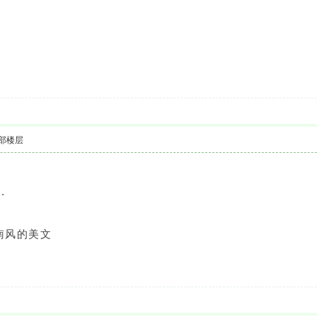
部楼层
.
南风的美文