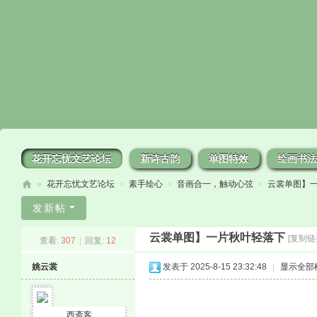
花开忘忧文艺论坛
新诗古韵
单图特效
绘画书法
»
花开忘忧文艺论坛
›
素手绘心
›
音画合一，触动心弦
›
云裳单图】
花
发新帖
开
云裳单图】一片秋叶轻落下
[复制链
查看:
307
|
回复:
12
忘
忧
姚云裳
发表于 2025-8-15 23:32:48
|
显示全部
西斋客