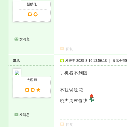
麒麟仕
发消息
回复
清风
发表于 2025-8-16 13:59:18
|
显示全部
手机看不到图
大理卿
不耽误送花
说声周末愉快
发消息
回复