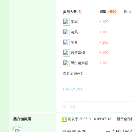
参与人数
5
威望
+500
理由
倾城
+ 100
清风
+ 100
半夏
+ 100
若雪寒烟
+ 100
黑白键舞蹈
+ 100
查看全部评分
回复
黑白键舞蹈
发表于 2025-8-16 09:07:32
|
显示全部
好美的画卷。。。。一片秋叶轻