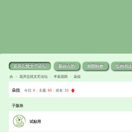
花开忘忧文艺论坛
新诗古韵
单图特效
绘画书法
»
花开忘忧文艺论坛
›
半亩花田
›
朵拉
花
朵拉
今日:
0
|
主题:
95
|
排名:
33
开
忘
子版块
忧
试贴用