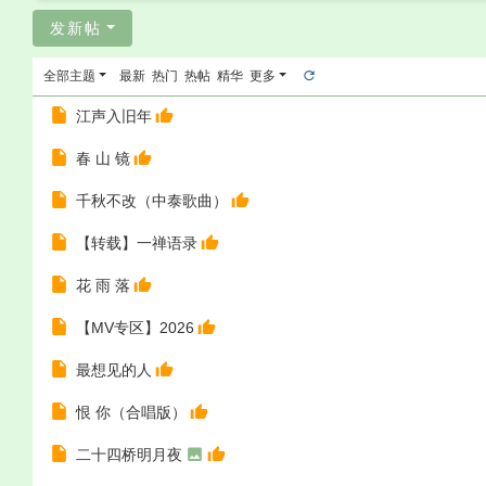
发新帖
全部主题
最新
热门
热帖
精华
更多
江声入旧年
春 山 镜
千秋不改（中泰歌曲）
【转载】一禅语录
花 雨 落
【MV专区】2026
最想见的人
恨 你（合唱版）
二十四桥明月夜