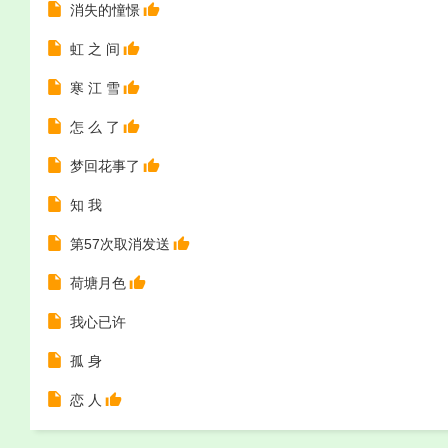
消失的憧憬
虹 之 间
寒 江 雪
怎 么 了
梦回花事了
知 我
第57次取消发送
荷塘月色
我心已许
孤 身
恋 人