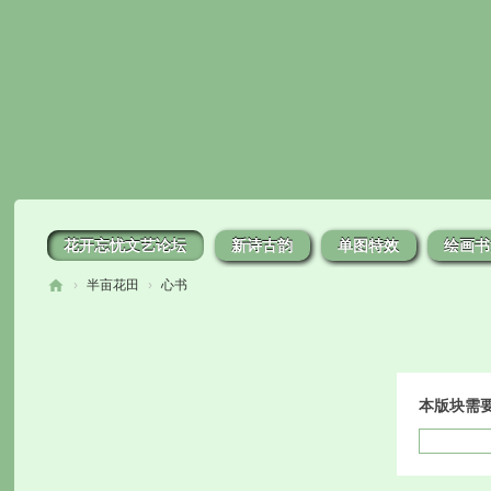
花开忘忧文艺论坛
新诗古韵
单图特效
绘画书
›
半亩花田
›
心书
花
开
忘
本版块需
忧