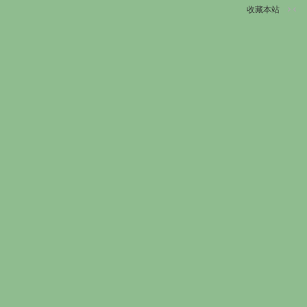
收藏本站
切
换
到
窄
版