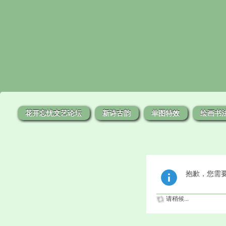
花开忘忧文艺论坛
新诗古韵
单图特效
绘画书
抱歉，您需
请稍候...